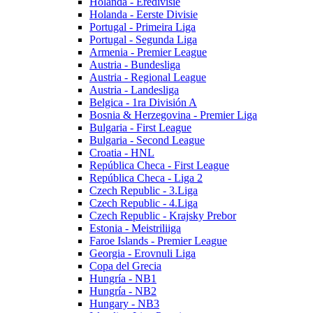
Holanda - Eredivisie
Holanda - Eerste Divisie
Portugal - Primeira Liga
Portugal - Segunda Liga
Armenia - Premier League
Austria - Bundesliga
Austria - Regional League
Austria - Landesliga
Belgica - 1ra División A
Bosnia & Herzegovina - Premier Liga
Bulgaria - First League
Bulgaria - Second League
Croatia - HNL
República Checa - First League
República Checa - Liga 2
Czech Republic - 3.Liga
Czech Republic - 4.Liga
Czech Republic - Krajsky Prebor
Estonia - Meistriliiga
Faroe Islands - Premier League
Georgia - Erovnuli Liga
Copa del Grecia
Hungría - NB1
Hungría - NB2
Hungary - NB3