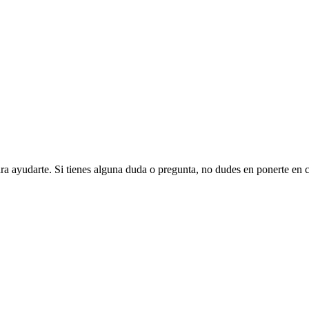
 para ayudarte. Si tienes alguna duda o pregunta, no dudes en ponerte e