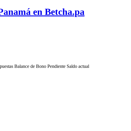
puestas
Balance de Bono Pendiente
Saldo actual