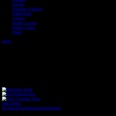
Dardos
Deportes Gaélicos
Fútbol Sala
Críquet
Rugby League
Rugby Union
Padel
Inicio
Error
ERROR 404 - NO SE HA ENCONTRADO EL
ARCHIVO
Lo sentimos pero no se ha podido localizar la página que estás
buscando. Es posible que hayas introducido una URL errónea o que
se haya producido un cambio en la dirección web. Para recibir
ayuda sobre la página a la que quieres acceder visita nuestro map
Jugar
Jugar
Jugar
Más juegos
Facebook
Twitter
Instagram
YouTube