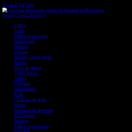
A a la Z
En Vivo
Entrar
Cuenta
Boleto
0
Fútbol
Tenis
Fútbol Americano
Baloncesto
Béisbol
eSports
Hockey sobre Hielo
Boxeo
Tenis de Mesa
Vóley Playa
AMM
Vóleibol
Balonmano
Golf
Ciclismo de Ruta
Motor
Deportes de invierno
Badminton
Hockey
Fútbol Australiano
Snooker