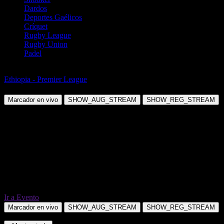
Dardos
Deportes Gaélicos
Críquet
Rugby League
Rugby Union
Padel
Fútbol
Ethiopia - Premier League
Ethiopia Electricity vs Sidama Bunna
Marcador en vivo
SHOW_AUG_STREAM
SHOW_REG_STREAM
Ir a Evento
Marcador en vivo
SHOW_AUG_STREAM
SHOW_REG_STREAM