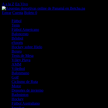
A a la Z
En Vivo
Entrar
Cuenta
Boleto
0
Fútbol
Tenis
Fútbol Americano
Baloncesto
Béisbol
eSports
Hockey sobre Hielo
Boxeo
Tenis de Mesa
Vóley Playa
AMM
Vóleibol
Balonmano
Golf
Ciclismo de Ruta
Motor
Deportes de invierno
Badminton
Hockey
Fútbol Australiano
Snooker