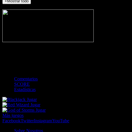
+Mostrar todo
NO_INCIDENTS
-
Gol
Tarjeta amarilla
Roja
Córner
Penalti
FKIC
Sustitución
0
-
-
-
-
-
-
0
-
-
-
-
-
-
Comentarios
SCORE
Estadísticas
Jugar
Jugar
Jugar
Más juegos
Facebook
Twitter
Instagram
YouTube
Sobre Nosotros