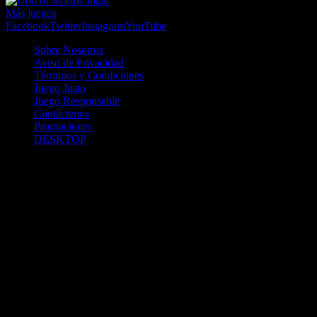
Jugar
Más juegos
Facebook
Twitter
Instagram
YouTube
Sobre Nosotros
Aviso de Privacidad
Términos y Condiciones
Juego Justo
Juego Responsable
Contáctenos
Promociones
DESKTOP
Betcha.pa es operado por ONJOC, CORP. una compañía registrada
en la República de Panamá, autorizada y regulada por la Junta de
Control de Juegos de la Repúlblica de Panamá a través del Contrato
de Admnistración y Operación de Juegos de Suerte y Azar a través
de Internet No. JCJ-03-2020, debidamente refrendado por la
Contraloría de la República de Panamá el día 15 de junio de 2020
con oficinas en Urbanización Costa del Este, PH Plaza Real,
Oficina 403, Corregimiento de Juan Díaz, República de Panamá,
localizables al telefóno +(507) 304-8693 y correo electrónico
info@onjoc.com
SPACEWONDER HOLDINGS LIMITED es una filial europea de