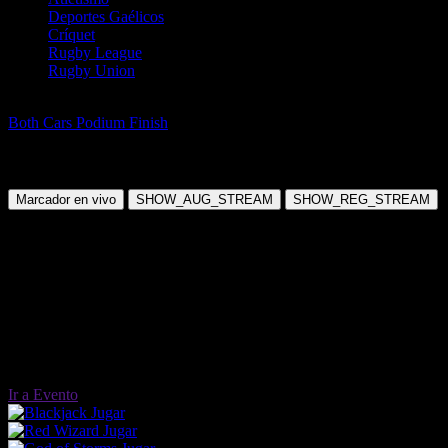
Deportes Gaélicos
Críquet
Rugby League
Rugby Union
Motor
Both Cars Podium Finish
F1 Canadian Grand Prix Double Podium
Finish
Domingo, 15 Jun 2025 13:00:00
Marcador en vivo
SHOW_AUG_STREAM
SHOW_REG_STREAM
Ir a Evento
Jugar
Jugar