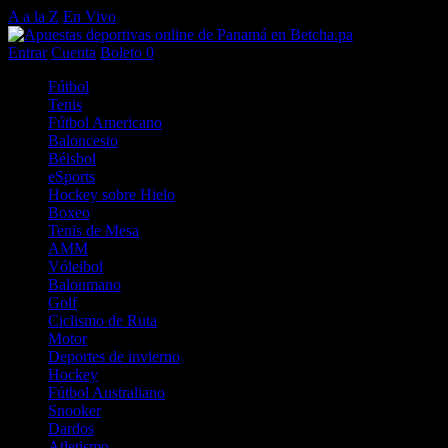
A a la Z
En Vivo
Entrar
Cuenta
Boleto
0
Fútbol
Tenis
Fútbol Americano
Baloncesto
Béisbol
eSports
Hockey sobre Hielo
Boxeo
Tenis de Mesa
AMM
Vóleibol
Balonmano
Golf
Ciclismo de Ruta
Motor
Deportes de invierno
Hockey
Fútbol Australiano
Snooker
Dardos
Atletismo