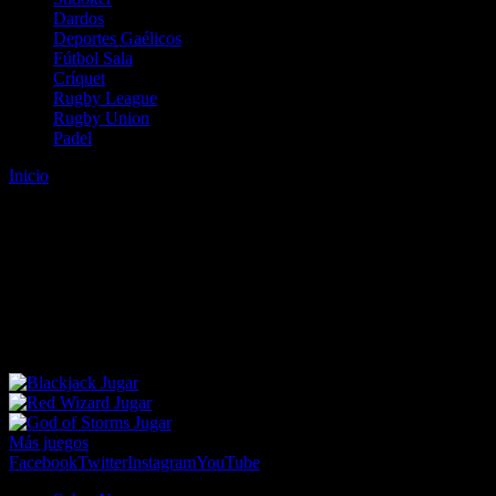
Dardos
Deportes Gaélicos
Fútbol Sala
Críquet
Rugby League
Rugby Union
Padel
Inicio
Error
ERROR 404 - NO SE HA ENCONTRADO EL
ARCHIVO
Lo sentimos pero no se ha podido localizar la página que estás
buscando. Es posible que hayas introducido una URL errónea o que
se haya producido un cambio en la dirección web. Para recibir
ayuda sobre la página a la que quieres acceder visita nuestro map
Jugar
Jugar
Jugar
Más juegos
Facebook
Twitter
Instagram
YouTube