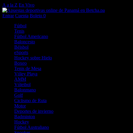
A a la Z
En Vivo
Entrar
Cuenta
Boleto
0
Fútbol
Tenis
Fútbol Americano
Baloncesto
Béisbol
eSports
Hockey sobre Hielo
Boxeo
Tenis de Mesa
Vóley Playa
AMM
Vóleibol
Balonmano
Golf
Ciclismo de Ruta
Motor
Deportes de invierno
Badminton
Hockey
Fútbol Australiano
Snooker