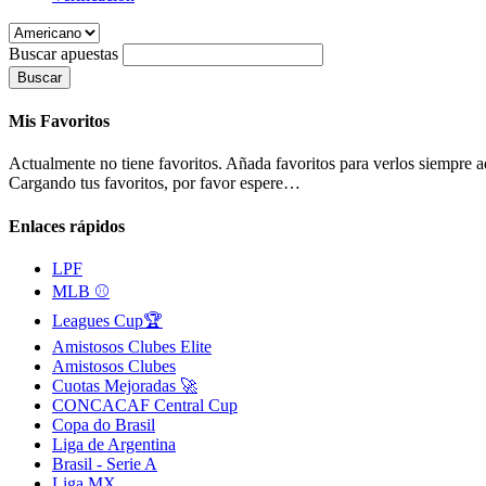
Buscar apuestas
Buscar
Mis Favoritos
Actualmente no tiene favoritos. Añada favoritos para verlos siempre a
Cargando tus favoritos, por favor espere…
Enlaces rápidos
LPF
MLB ⚾
Leagues Cup🏆
Amistosos Clubes Elite
Amistosos Clubes
Cuotas Mejoradas 🚀
CONCACAF Central Cup
Copa do Brasil
Liga de Argentina
Brasil - Serie A
Liga MX