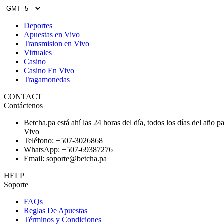
Deportes
Apuestas en Vivo
Transmision en Vivo
Virtuales
Casino
Casino En Vivo
Tragamonedas
CONTACT
Contáctenos
Betcha.pa está ahí las 24 horas del día, todos los días del año
Vivo
Teléfono:
+507-3026868
WhatsApp:
+507-69387276
Email:
soporte@betcha.pa
HELP
Soporte
FAQs
Reglas De Apuestas
Términos y Condiciones