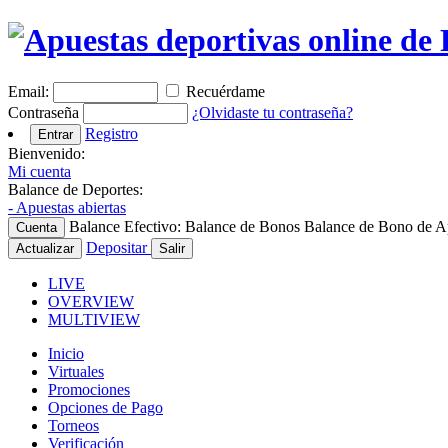
Email:
Recuérdame
Contraseña
¿Olvidaste tu contraseña?
Registro
Bienvenido:
Mi cuenta
Balance de Deportes
:
-
Apuestas abiertas
Balance Efectivo:
Balance de Bonos
Balance de Bono de A
Cuenta
Depositar
Actualizar
Salir
LIVE
OVERVIEW
MULTIVIEW
Inicio
Virtuales
Promociones
Opciones de Pago
Torneos
Verificación