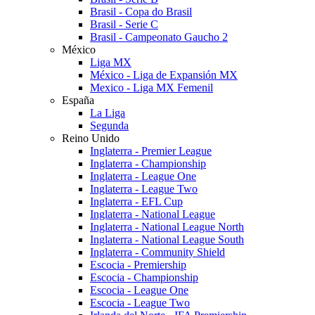
Brasil - Copa do Brasil
Brasil - Serie C
Brasil - Campeonato Gaucho 2
México
Liga MX
México - Liga de Expansión MX
Mexico - Liga MX Femenil
España
La Liga
Segunda
Reino Unido
Inglaterra - Premier League
Inglaterra - Championship
Inglaterra - League One
Inglaterra - League Two
Inglaterra - EFL Cup
Inglaterra - National League
Inglaterra - National League North
Inglaterra - National League South
Inglaterra - Community Shield
Escocia - Premiership
Escocia - Championship
Escocia - League One
Escocia - League Two