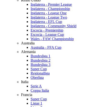
Reino Unido
Inglaterra - Premier League
Inglaterra - Championship
Inglaterra - League One
Inglaterra - League Two
Inglaterra - EFL Cup
Inglaterra - Community Shield
Escocia - Premiership
Escocia - League Cup
Wales - FAW Championship
Australia
Australia - FFA Cup
Alemania
Bundesliga 1
Bundesliga 2
Bundesliga 3
Super Cup
Regionalliga
Oberliga
Italia
Serie A
Coppa Italia
Francia
Super Cup
Ligue 1