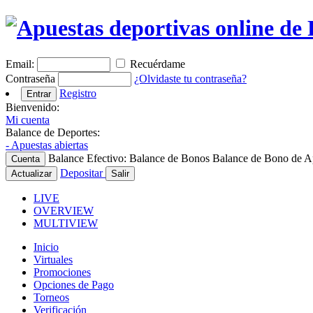
Email:
Recuérdame
Contraseña
¿Olvidaste tu contraseña?
Registro
Bienvenido:
Mi cuenta
Balance de Deportes
:
-
Apuestas abiertas
Balance Efectivo:
Balance de Bonos
Balance de Bono de A
Cuenta
Depositar
Actualizar
Salir
LIVE
OVERVIEW
MULTIVIEW
Inicio
Virtuales
Promociones
Opciones de Pago
Torneos
Verificación