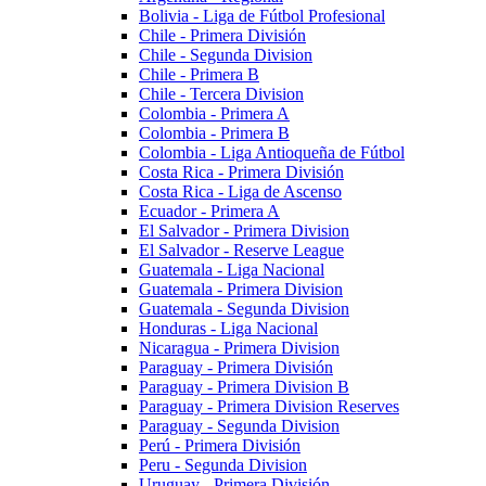
Bolivia - Liga de Fútbol Profesional
Chile - Primera División
Chile - Segunda Division
Chile - Primera B
Chile - Tercera Division
Colombia - Primera A
Colombia - Primera B
Colombia - Liga Antioqueña de Fútbol
Costa Rica - Primera División
Costa Rica - Liga de Ascenso
Ecuador - Primera A
El Salvador - Primera Division
El Salvador - Reserve League
Guatemala - Liga Nacional
Guatemala - Primera Division
Guatemala - Segunda Division
Honduras - Liga Nacional
Nicaragua - Primera Division
Paraguay - Primera División
Paraguay - Primera Division B
Paraguay - Primera Division Reserves
Paraguay - Segunda Division
Perú - Primera División
Peru - Segunda Division
Uruguay - Primera División