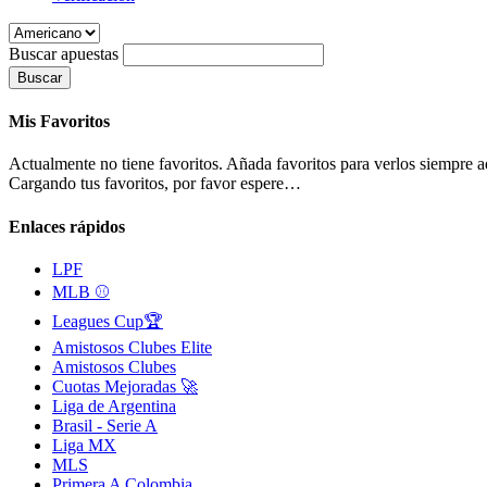
Buscar apuestas
Buscar
Mis Favoritos
Actualmente no tiene favoritos. Añada favoritos para verlos siempre a
Cargando tus favoritos, por favor espere…
Enlaces rápidos
LPF
MLB ⚾
Leagues Cup🏆
Amistosos Clubes Elite
Amistosos Clubes
Cuotas Mejoradas 🚀
Liga de Argentina
Brasil - Serie A
Liga MX
MLS
Primera A Colombia