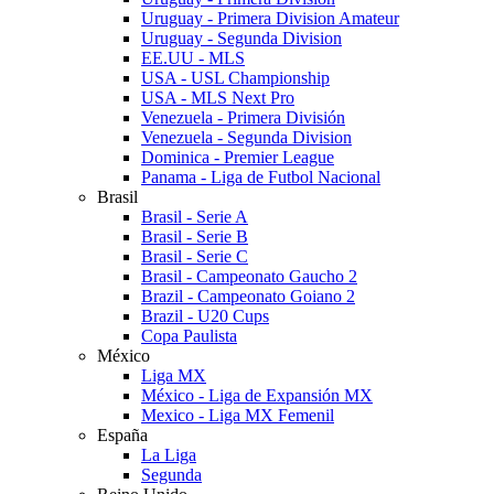
Uruguay - Primera Division Amateur
Uruguay - Segunda Division
EE.UU - MLS
USA - USL Championship
USA - MLS Next Pro
Venezuela - Primera División
Venezuela - Segunda Division
Dominica - Premier League
Panama - Liga de Futbol Nacional
Brasil
Brasil - Serie A
Brasil - Serie B
Brasil - Serie C
Brasil - Campeonato Gaucho 2
Brazil - Campeonato Goiano 2
Brazil - U20 Cups
Copa Paulista
México
Liga MX
México - Liga de Expansión MX
Mexico - Liga MX Femenil
España
La Liga
Segunda