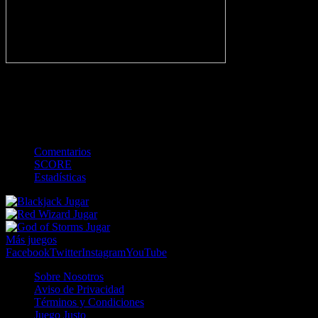
-
Gol
Tarjeta amarilla
Roja
Córner
Penalti
FKIC
Sustitución
0
-
-
-
-
-
-
0
-
-
-
-
-
-
Comentarios
SCORE
Estadísticas
Jugar
Jugar
Jugar
Más juegos
Facebook
Twitter
Instagram
YouTube
Sobre Nosotros
Aviso de Privacidad
Términos y Condiciones
Juego Justo