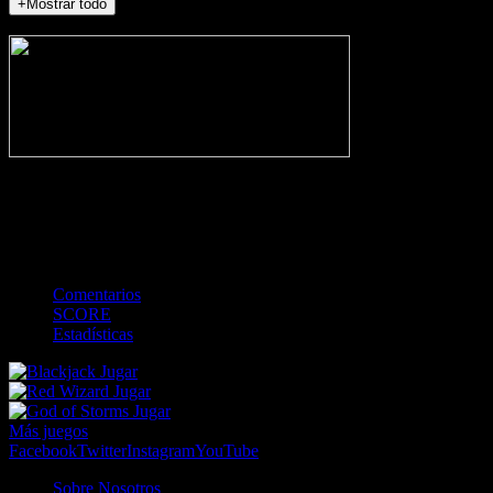
+Mostrar todo
NO_INCIDENTS
-
Gol
Tarjeta amarilla
Roja
Córner
Penalti
FKIC
Sustitución
0
-
-
-
-
-
-
0
-
-
-
-
-
-
Comentarios
SCORE
Estadísticas
Jugar
Jugar
Jugar
Más juegos
Facebook
Twitter
Instagram
YouTube
Sobre Nosotros