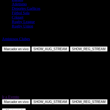
Atletismo
Deportes Gaélicos
Fútbol Sala
Críquet
Rugby League
Rugby Union
Fútbol
Amistosos Clubes
Cracovia Krakow vs Polonia Bytom
Marcador en vivo
SHOW_AUG_STREAM
SHOW_REG_STREAM
Ir a Evento
Marcador en vivo
SHOW_AUG_STREAM
SHOW_REG_STREAM