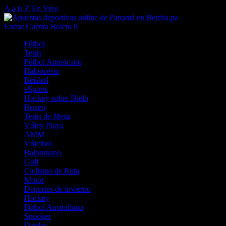
A a la Z
En Vivo
Entrar
Cuenta
Boleto
0
Fútbol
Tenis
Fútbol Americano
Baloncesto
Béisbol
eSports
Hockey sobre Hielo
Boxeo
Tenis de Mesa
Vóley Playa
AMM
Vóleibol
Balonmano
Golf
Ciclismo de Ruta
Motor
Deportes de invierno
Hockey
Fútbol Australiano
Snooker
Dardos