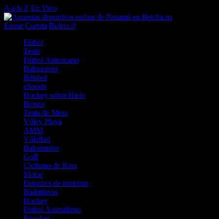
A a la Z
En Vivo
Entrar
Cuenta
Boleto
0
Fútbol
Tenis
Fútbol Americano
Baloncesto
Béisbol
eSports
Hockey sobre Hielo
Boxeo
Tenis de Mesa
Vóley Playa
AMM
Vóleibol
Balonmano
Golf
Ciclismo de Ruta
Motor
Deportes de invierno
Badminton
Hockey
Fútbol Australiano
Snooker