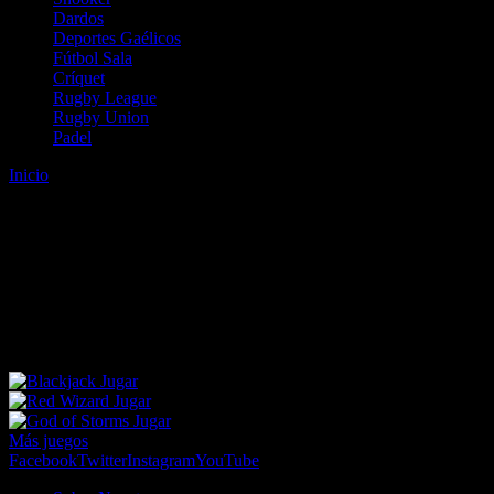
Dardos
Deportes Gaélicos
Fútbol Sala
Críquet
Rugby League
Rugby Union
Padel
Inicio
Error
ERROR 404 - NO SE HA ENCONTRADO EL
ARCHIVO
Lo sentimos pero no se ha podido localizar la página que estás
buscando. Es posible que hayas introducido una URL errónea o que
se haya producido un cambio en la dirección web. Para recibir
ayuda sobre la página a la que quieres acceder visita nuestro map
Jugar
Jugar
Jugar
Más juegos
Facebook
Twitter
Instagram
YouTube