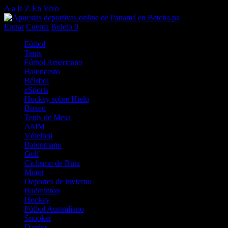
A a la Z
En Vivo
Entrar
Cuenta
Boleto
0
Fútbol
Tenis
Fútbol Americano
Baloncesto
Béisbol
eSports
Hockey sobre Hielo
Boxeo
Tenis de Mesa
AMM
Vóleibol
Balonmano
Golf
Ciclismo de Ruta
Motor
Deportes de invierno
Badminton
Hockey
Fútbol Australiano
Snooker
Dardos