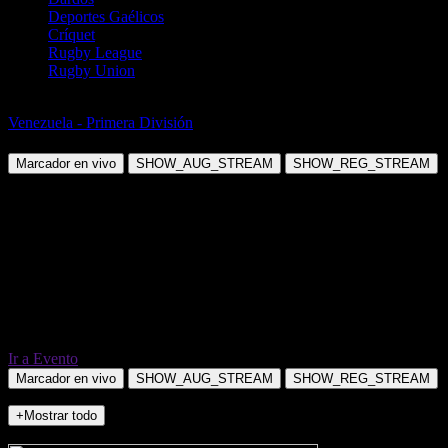
Deportes Gaélicos
Críquet
Rugby League
Rugby Union
Fútbol
Venezuela - Primera División
Rayo Zuliano vs Metropolitano SC
Marcador en vivo
SHOW_AUG_STREAM
SHOW_REG_STREAM
Ir a Evento
Marcador en vivo
SHOW_AUG_STREAM
SHOW_REG_STREAM
+Mostrar todo
NO_INCIDENTS