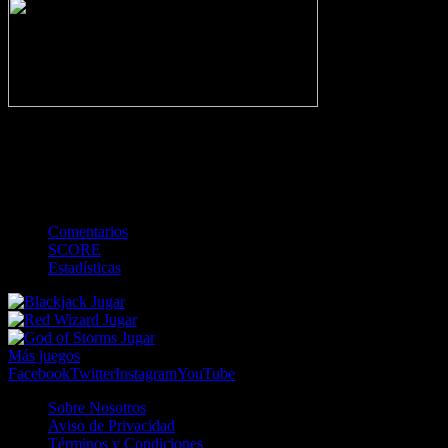
-
Gol
Tarjeta amarilla
Roja
Córner
Penalti
FKIC
Sustitución
0
-
-
-
-
-
-
0
-
-
-
-
-
-
Comentarios
SCORE
Estadísticas
Jugar
Jugar
Jugar
Más juegos
Facebook
Twitter
Instagram
YouTube
Sobre Nosotros
Aviso de Privacidad
Términos y Condiciones