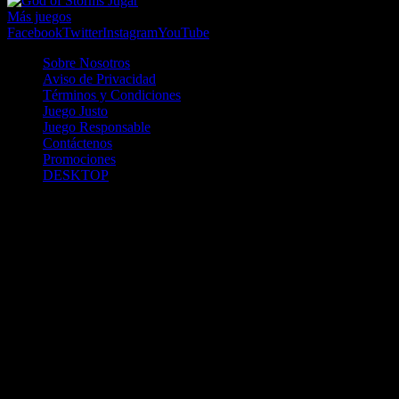
Jugar
Más juegos
Facebook
Twitter
Instagram
YouTube
Sobre Nosotros
Aviso de Privacidad
Términos y Condiciones
Juego Justo
Juego Responsable
Contáctenos
Promociones
DESKTOP
Betcha.pa es operado por ONJOC, CORP. una compañía registrada
en la República de Panamá, autorizada y regulada por la Junta de
Control de Juegos de la Repúlblica de Panamá a través del Contrato
de Admnistración y Operación de Juegos de Suerte y Azar a través
de Internet No. JCJ-03-2020, debidamente refrendado por la
Contraloría de la República de Panamá el día 15 de junio de 2020
con oficinas en Urbanización Costa del Este, PH Plaza Real,
Oficina 403, Corregimiento de Juan Díaz, República de Panamá,
localizables al telefóno +(507) 304-8693 y correo electrónico
info@onjoc.com
SPACEWONDER HOLDINGS LIMITED es una filial europea de