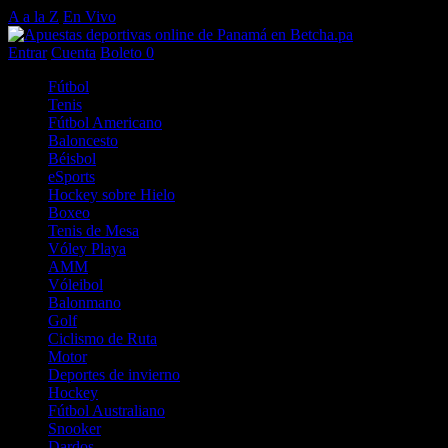
A a la Z
En Vivo
Entrar
Cuenta
Boleto
0
Fútbol
Tenis
Fútbol Americano
Baloncesto
Béisbol
eSports
Hockey sobre Hielo
Boxeo
Tenis de Mesa
Vóley Playa
AMM
Vóleibol
Balonmano
Golf
Ciclismo de Ruta
Motor
Deportes de invierno
Hockey
Fútbol Australiano
Snooker
Dardos