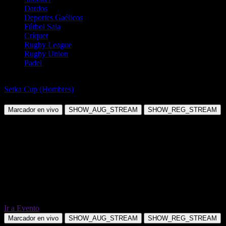
Dardos
Deportes Gaélicos
Fútbol Sala
Críquet
Rugby League
Rugby Union
Padel
Tenis de Mesa
Setka Cup (Hombres)
Volodymyr Ivasiv vs Yurii Kolos
Marcador en vivo
SHOW_AUG_STREAM
SHOW_REG_STREAM
Ir a Evento
Marcador en vivo
SHOW_AUG_STREAM
SHOW_REG_STREAM