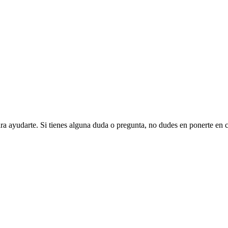
 para ayudarte. Si tienes alguna duda o pregunta, no dudes en ponerte e