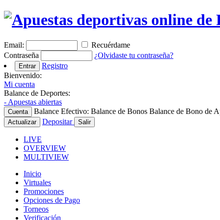
Email:
Recuérdame
Contraseña
¿Olvidaste tu contraseña?
Registro
Bienvenido:
Mi cuenta
Balance de Deportes
:
-
Apuestas abiertas
Balance Efectivo:
Balance de Bonos
Balance de Bono de A
Cuenta
Depositar
Actualizar
Salir
LIVE
OVERVIEW
MULTIVIEW
Inicio
Virtuales
Promociones
Opciones de Pago
Torneos
Verificación