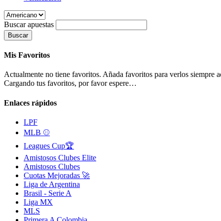
Buscar apuestas
Buscar
Mis Favoritos
Actualmente no tiene favoritos. Añada favoritos para verlos siempre a
Cargando tus favoritos, por favor espere…
Enlaces rápidos
LPF
MLB ⚾
Leagues Cup🏆
Amistosos Clubes Elite
Amistosos Clubes
Cuotas Mejoradas 🚀
Liga de Argentina
Brasil - Serie A
Liga MX
MLS
Primera A Colombia