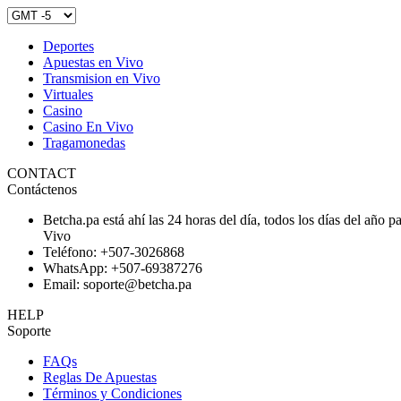
Deportes
Apuestas en Vivo
Transmision en Vivo
Virtuales
Casino
Casino En Vivo
Tragamonedas
CONTACT
Contáctenos
Betcha.pa está ahí las 24 horas del día, todos los días del año
Vivo
Teléfono:
+507-3026868
WhatsApp:
+507-69387276
Email:
soporte@betcha.pa
HELP
Soporte
FAQs
Reglas De Apuestas
Términos y Condiciones