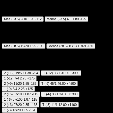
Crear Apuesta
RECUPERAR APUESTA DISPONIBLE
Encima de / Debajo de Liberty Total Puntos Incluye Tiempo Extra
Más
(
23.5
)
9/10
1.90
-112
Menos
(
23.5
)
4/5
1.80
-125
Crear Apuesta
RECUPERAR APUESTA DISPONIBLE
Encima de / Debajo de James Madison Total Puntos Incluye Tiempo Extra
Más
(
28.5
)
19/20
1.95
-106
Menos
(
28.5
)
10/13
1.769
-130
Crear Apuesta
RECUPERAR APUESTA DISPONIBLE
Hándicap (Con Prórroga) – 3 Opciones
2
(
+12
)
19/50
1.38
-264
T
(
-12
)
30/1
31.00
+3000
1
(
-12
)
7/4
2.75
+175
2
(
+9
)
11/20
1.55
-182
T
(
-9
)
45/1
46.00
+4500
1
(
-9
)
5/4
2.25
+125
2
(
+6
)
87/100
1.87
-115
T
(
-6
)
33/1
34.00
+3300
1
(
-6
)
87/100
1.87
-115
2
(
+3
)
27/20
2.35
+135
T
(
-3
)
11/1
12.00
+1100
1
(
-3
)
13/20
1.65
-154