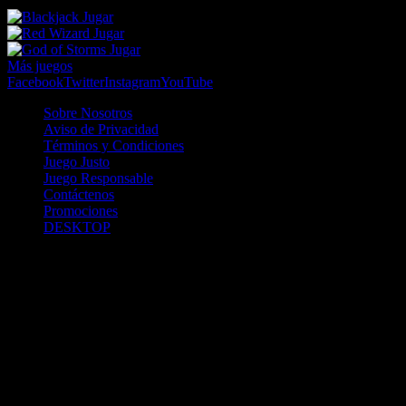
06 Mar 23:00
Jugar
Jugar
Jugar
Más juegos
Facebook
Twitter
Instagram
YouTube
Sobre Nosotros
Aviso de Privacidad
Términos y Condiciones
Juego Justo
Juego Responsable
Contáctenos
Promociones
DESKTOP
Betcha.pa es operado por ONJOC, CORP. una compañía registrada
en la República de Panamá, autorizada y regulada por la Junta de
Control de Juegos de la Repúlblica de Panamá a través del Contrato
de Admnistración y Operación de Juegos de Suerte y Azar a través
de Internet No. JCJ-03-2020, debidamente refrendado por la
Contraloría de la República de Panamá el día 15 de junio de 2020
con oficinas en Urbanización Costa del Este, PH Plaza Real,
Oficina 403, Corregimiento de Juan Díaz, República de Panamá,
localizables al telefóno +(507) 304-8693 y correo electrónico