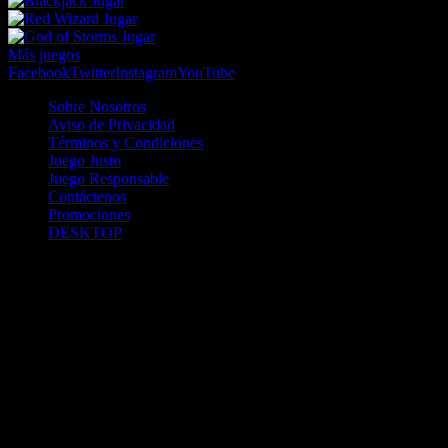
Jugar
Jugar
Jugar
Más juegos
Facebook
Twitter
Instagram
YouTube
Sobre Nosotros
Aviso de Privacidad
Términos y Condiciones
Juego Justo
Juego Responsable
Contáctenos
Promociones
DESKTOP
Betcha.pa es operado por ONJOC, CORP. una compañía registrada
en la República de Panamá, autorizada y regulada por la Junta de
Control de Juegos de la Repúlblica de Panamá a través del Contrato
de Admnistración y Operación de Juegos de Suerte y Azar a través
de Internet No. JCJ-03-2020, debidamente refrendado por la
Contraloría de la República de Panamá el día 15 de junio de 2020
con oficinas en Urbanización Costa del Este, PH Plaza Real,
Oficina 403, Corregimiento de Juan Díaz, República de Panamá,
localizables al telefóno +(507) 304-8693 y correo electrónico
info@onjoc.com