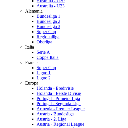
Australia - U20
Australia - U23
Alemania
Bundesliga 1
Bundesliga 2
Bundesliga 3
Super Cup
Regionalliga
Oberliga
Italia
Serie A
Coppa Italia
Francia
Super Cup
Ligue 1
Ligue 2
Europa
Holanda - Eredivisie
Holanda - Eerste Divisie
Portugal - Primeira Liga
Portugal - Segunda Liga
Armenia - Premier League
Austria - Bundesliga
Austria - 2. Liga
Austria - Regional League