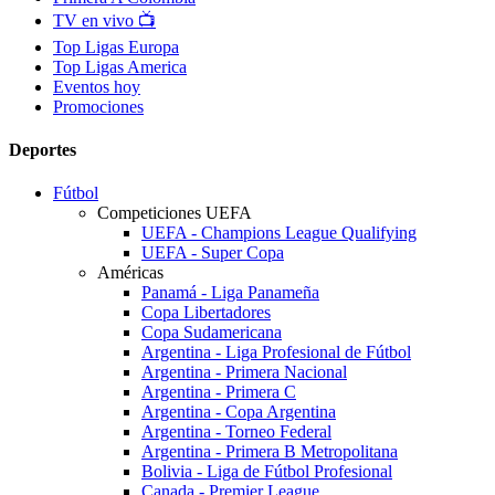
TV en vivo 📺
Top Ligas Europa
Top Ligas America
Eventos hoy
Promociones
Deportes
Fútbol
Competiciones UEFA
UEFA - Champions League Qualifying
UEFA - Super Copa
Américas
Panamá - Liga Panameña
Copa Libertadores
Copa Sudamericana
Argentina - Liga Profesional de Fútbol
Argentina - Primera Nacional
Argentina - Primera C
Argentina - Copa Argentina
Argentina - Torneo Federal
Argentina - Primera B Metropolitana
Bolivia - Liga de Fútbol Profesional
Canada - Premier League