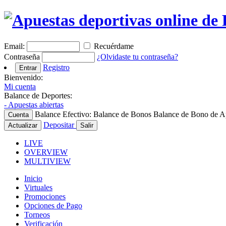
Email:
Recuérdame
Contraseña
¿Olvidaste tu contraseña?
Registro
Bienvenido:
Mi cuenta
Balance de Deportes
:
-
Apuestas abiertas
Balance Efectivo:
Balance de Bonos
Balance de Bono de A
Cuenta
Depositar
Actualizar
Salir
LIVE
OVERVIEW
MULTIVIEW
Inicio
Virtuales
Promociones
Opciones de Pago
Torneos
Verificación