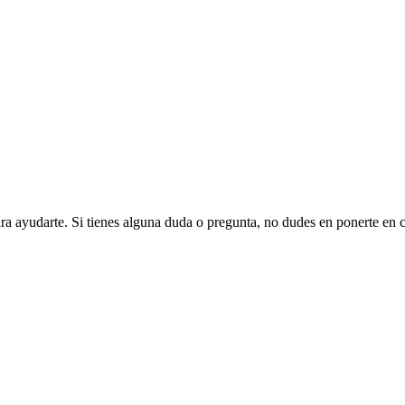
 para ayudarte. Si tienes alguna duda o pregunta, no dudes en ponerte e