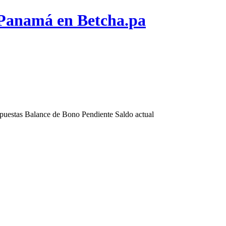
puestas
Balance de Bono Pendiente
Saldo actual