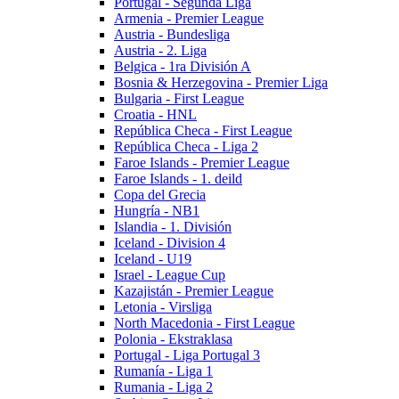
Portugal - Segunda Liga
Armenia - Premier League
Austria - Bundesliga
Austria - 2. Liga
Belgica - 1ra División A
Bosnia & Herzegovina - Premier Liga
Bulgaria - First League
Croatia - HNL
República Checa - First League
República Checa - Liga 2
Faroe Islands - Premier League
Faroe Islands - 1. deild
Copa del Grecia
Hungría - NB1
Islandia - 1. División
Iceland - Division 4
Iceland - U19
Israel - League Cup
Kazajistán - Premier League
Letonia - Virsliga
North Macedonia - First League
Polonia - Ekstraklasa
Portugal - Liga Portugal 3
Rumanía - Liga 1
Rumania - Liga 2