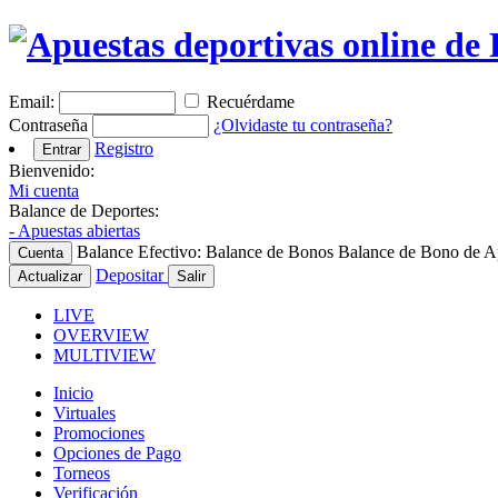
Email:
Recuérdame
Contraseña
¿Olvidaste tu contraseña?
Registro
Bienvenido:
Mi cuenta
Balance de Deportes
:
-
Apuestas abiertas
Balance Efectivo:
Balance de Bonos
Balance de Bono de A
Cuenta
Depositar
Actualizar
Salir
LIVE
OVERVIEW
MULTIVIEW
Inicio
Virtuales
Promociones
Opciones de Pago
Torneos
Verificación