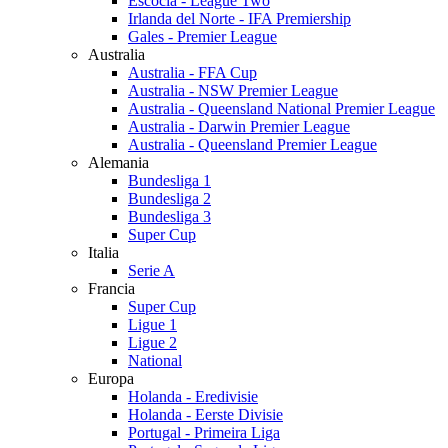
Escocia - League Two
Irlanda del Norte - IFA Premiership
Gales - Premier League
Australia
Australia - FFA Cup
Australia - NSW Premier League
Australia - Queensland National Premier League
Australia - Darwin Premier League
Australia - Queensland Premier League
Alemania
Bundesliga 1
Bundesliga 2
Bundesliga 3
Super Cup
Italia
Serie A
Francia
Super Cup
Ligue 1
Ligue 2
National
Europa
Holanda - Eredivisie
Holanda - Eerste Divisie
Portugal - Primeira Liga