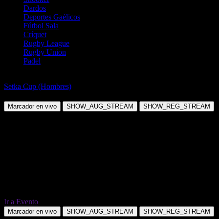
Dardos
Deportes Gaélicos
Fútbol Sala
Críquet
Rugby League
Rugby Union
Padel
Tenis de Mesa
Setka Cup (Hombres)
Dominik Horak vs Jakub Senk
Marcador en vivo
SHOW_AUG_STREAM
SHOW_REG_STREAM
Ir a Evento
Marcador en vivo
SHOW_AUG_STREAM
SHOW_REG_STREAM