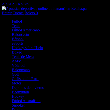
A a la Z
En Vivo
Entrar
Cuenta
Boleto
0
Fútbol
Tenis
Fútbol Americano
Baloncesto
Béisbol
eSports
Hockey sobre Hielo
Boxeo
Tenis de Mesa
AMM
Vóleibol
Balonmano
Golf
Ciclismo de Ruta
Motor
Deportes de invierno
Badminton
Hockey
Fútbol Australiano
Snooker
Dardos