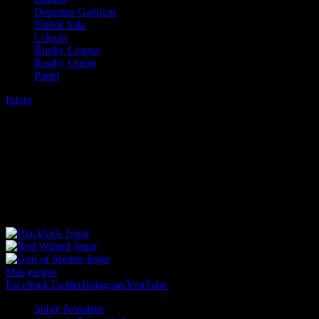
Deportes Gaélicos
Fútbol Sala
Críquet
Rugby League
Rugby Union
Padel
Inicio
Error
ERROR 404 - NO SE HA ENCONTRADO EL
ARCHIVO
Lo sentimos pero no se ha podido localizar la página que estás
buscando. Es posible que hayas introducido una URL errónea o que
se haya producido un cambio en la dirección web. Para recibir
ayuda sobre la página a la que quieres acceder visita nuestro map
Jugar
Jugar
Jugar
Más juegos
Facebook
Twitter
Instagram
YouTube
Sobre Nosotros