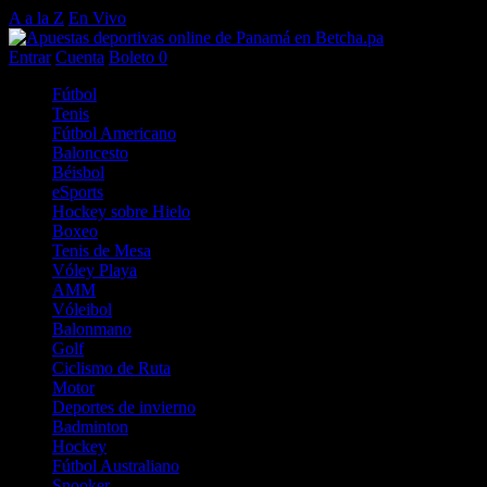
A a la Z
En Vivo
Entrar
Cuenta
Boleto
0
Fútbol
Tenis
Fútbol Americano
Baloncesto
Béisbol
eSports
Hockey sobre Hielo
Boxeo
Tenis de Mesa
Vóley Playa
AMM
Vóleibol
Balonmano
Golf
Ciclismo de Ruta
Motor
Deportes de invierno
Badminton
Hockey
Fútbol Australiano
Snooker