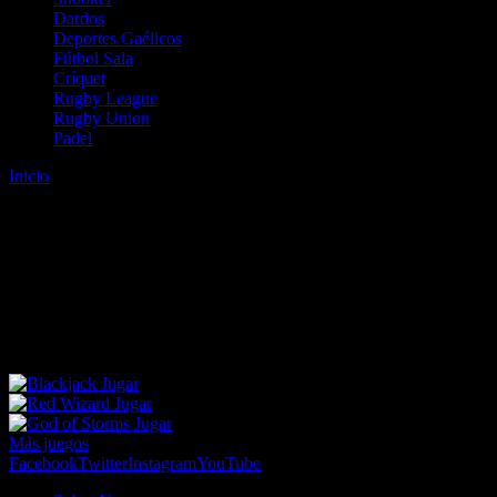
Dardos
Deportes Gaélicos
Fútbol Sala
Críquet
Rugby League
Rugby Union
Padel
Inicio
Error
ERROR 404 - NO SE HA ENCONTRADO EL
ARCHIVO
Lo sentimos pero no se ha podido localizar la página que estás
buscando. Es posible que hayas introducido una URL errónea o que
se haya producido un cambio en la dirección web. Para recibir
ayuda sobre la página a la que quieres acceder visita nuestro map
Jugar
Jugar
Jugar
Más juegos
Facebook
Twitter
Instagram
YouTube