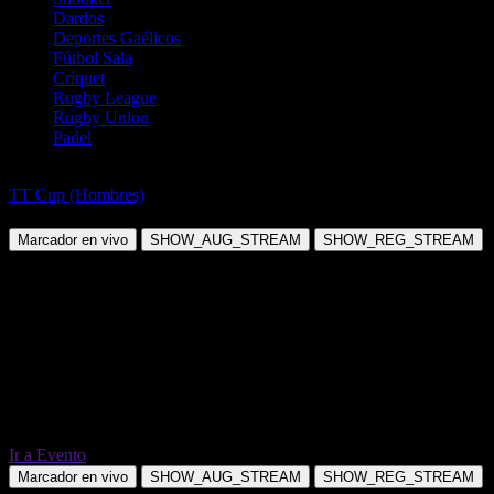
Dardos
Deportes Gaélicos
Fútbol Sala
Críquet
Rugby League
Rugby Union
Padel
Tenis de Mesa
TT Cup (Hombres)
Rostislav Niezgoda vs Antonin Baros
Marcador en vivo
SHOW_AUG_STREAM
SHOW_REG_STREAM
Ir a Evento
Marcador en vivo
SHOW_AUG_STREAM
SHOW_REG_STREAM