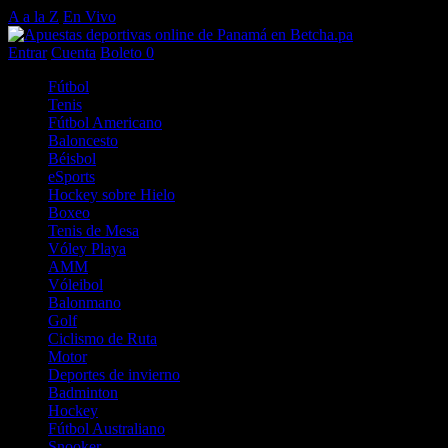
A a la Z
En Vivo
Entrar
Cuenta
Boleto
0
Fútbol
Tenis
Fútbol Americano
Baloncesto
Béisbol
eSports
Hockey sobre Hielo
Boxeo
Tenis de Mesa
Vóley Playa
AMM
Vóleibol
Balonmano
Golf
Ciclismo de Ruta
Motor
Deportes de invierno
Badminton
Hockey
Fútbol Australiano
Snooker