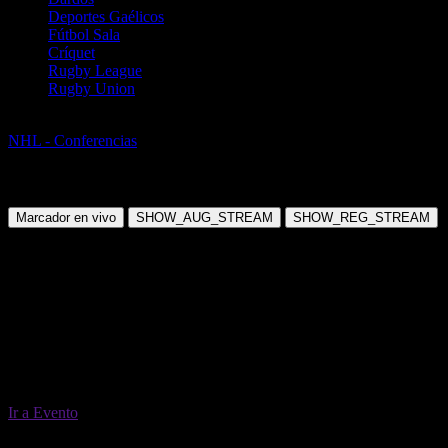
Deportes Gaélicos
Fútbol Sala
Críquet
Rugby League
Rugby Union
Hockey sobre Hielo
NHL - Conferencias
NHL - Eastern Conference Winner 2026/27
(including playoffs)
Martes, 01 Jun 2027 12:00:00
Marcador en vivo
SHOW_AUG_STREAM
SHOW_REG_STREAM
Ir a Evento
01 Jun 12:00