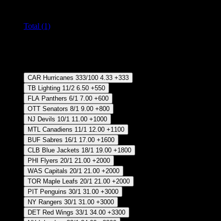
Todos los mercados (1)
Cambiar
Total (1)
Crear Apuesta
RECUPERAR APUESTA DISPONIBLE
Ganador
CAR Hurricanes
333/100
4.33
+333
TB Lighting
11/2
6.50
+550
FLA Panthers
6/1
7.00
+600
OTT Senators
8/1
9.00
+800
NJ Devils
10/1
11.00
+1000
MTL Canadiens
11/1
12.00
+1100
BUF Sabres
16/1
17.00
+1600
CLB Blue Jackets
18/1
19.00
+1800
PHI Flyers
20/1
21.00
+2000
WAS Capitals
20/1
21.00
+2000
TOR Maple Leafs
20/1
21.00
+2000
PIT Penguins
30/1
31.00
+3000
NY Rangers
30/1
31.00
+3000
DET Red Wings
33/1
34.00
+3300