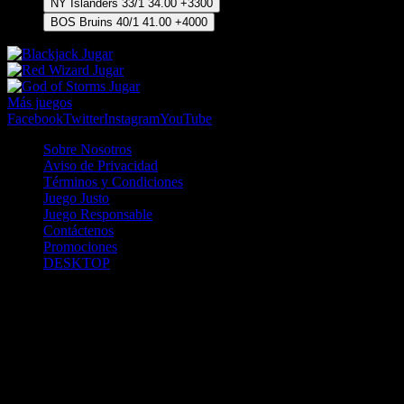
NY Islanders
33/1
34.00
+3300
BOS Bruins
40/1
41.00
+4000
Jugar
Jugar
Jugar
Más juegos
Facebook
Twitter
Instagram
YouTube
Sobre Nosotros
Aviso de Privacidad
Términos y Condiciones
Juego Justo
Juego Responsable
Contáctenos
Promociones
DESKTOP
Betcha.pa es operado por ONJOC, CORP. una compañía registrada
en la República de Panamá, autorizada y regulada por la Junta de
Control de Juegos de la Repúlblica de Panamá a través del Contrato
de Admnistración y Operación de Juegos de Suerte y Azar a través
de Internet No. JCJ-03-2020, debidamente refrendado por la
Contraloría de la República de Panamá el día 15 de junio de 2020
con oficinas en Urbanización Costa del Este, PH Plaza Real,