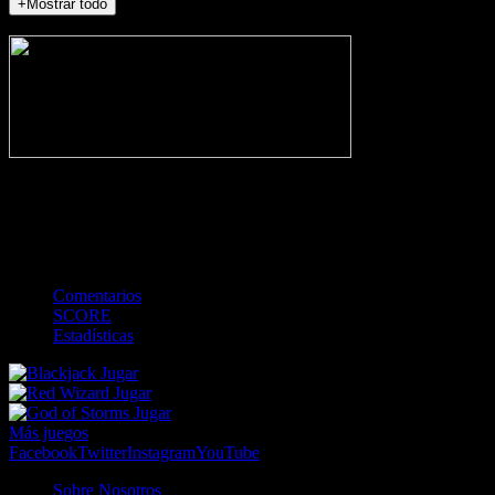
+Mostrar todo
NO_INCIDENTS
-
Gol
Tarjeta amarilla
Roja
Córner
Penalti
FKIC
Sustitución
0
-
-
-
-
-
-
0
-
-
-
-
-
-
Comentarios
SCORE
Estadísticas
Jugar
Jugar
Jugar
Más juegos
Facebook
Twitter
Instagram
YouTube
Sobre Nosotros