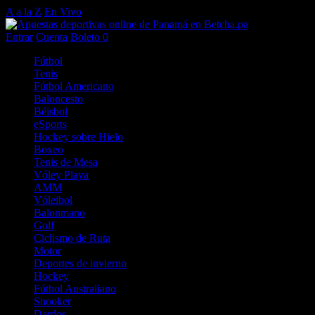
A a la Z
En Vivo
Entrar
Cuenta
Boleto
0
Fútbol
Tenis
Fútbol Americano
Baloncesto
Béisbol
eSports
Hockey sobre Hielo
Boxeo
Tenis de Mesa
Vóley Playa
AMM
Vóleibol
Balonmano
Golf
Ciclismo de Ruta
Motor
Deportes de invierno
Hockey
Fútbol Australiano
Snooker
Dardos