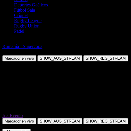
Deportes Gaélicos
Fútbol Sala
Críquet
Rugby League
Rugby Union
Padel
Fútbol
Rumanía - Supercopa
CS U Craiova vs Universitatea Cluj
Marcador en vivo
SHOW_AUG_STREAM
SHOW_REG_STREAM
Ir a Evento
Marcador en vivo
SHOW_AUG_STREAM
SHOW_REG_STREAM