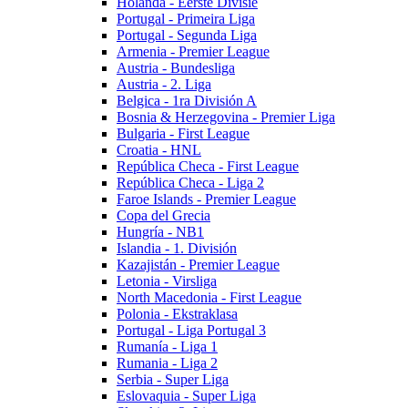
Holanda - Eerste Divisie
Portugal - Primeira Liga
Portugal - Segunda Liga
Armenia - Premier League
Austria - Bundesliga
Austria - 2. Liga
Belgica - 1ra División A
Bosnia & Herzegovina - Premier Liga
Bulgaria - First League
Croatia - HNL
República Checa - First League
República Checa - Liga 2
Faroe Islands - Premier League
Copa del Grecia
Hungría - NB1
Islandia - 1. División
Kazajistán - Premier League
Letonia - Virsliga
North Macedonia - First League
Polonia - Ekstraklasa
Portugal - Liga Portugal 3
Rumanía - Liga 1
Rumania - Liga 2
Serbia - Super Liga
Eslovaquia - Super Liga