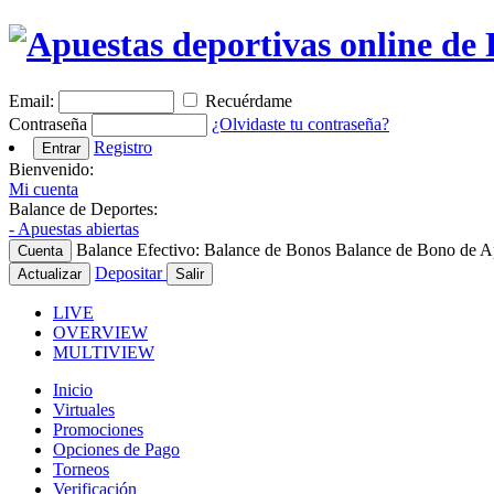
Email:
Recuérdame
Contraseña
¿Olvidaste tu contraseña?
Registro
Bienvenido:
Mi cuenta
Balance de Deportes
:
-
Apuestas abiertas
Balance Efectivo:
Balance de Bonos
Balance de Bono de A
Cuenta
Depositar
Actualizar
Salir
LIVE
OVERVIEW
MULTIVIEW
Inicio
Virtuales
Promociones
Opciones de Pago
Torneos
Verificación