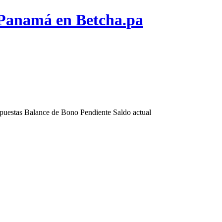
puestas
Balance de Bono Pendiente
Saldo actual