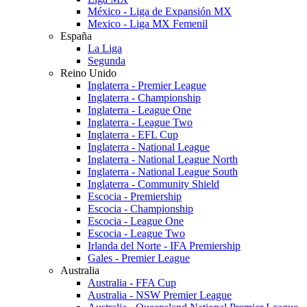
México - Liga de Expansión MX
Mexico - Liga MX Femenil
España
La Liga
Segunda
Reino Unido
Inglaterra - Premier League
Inglaterra - Championship
Inglaterra - League One
Inglaterra - League Two
Inglaterra - EFL Cup
Inglaterra - National League
Inglaterra - National League North
Inglaterra - National League South
Inglaterra - Community Shield
Escocia - Premiership
Escocia - Championship
Escocia - League One
Escocia - League Two
Irlanda del Norte - IFA Premiership
Gales - Premier League
Australia
Australia - FFA Cup
Australia - NSW Premier League