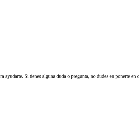
 para ayudarte. Si tienes alguna duda o pregunta, no dudes en ponerte e