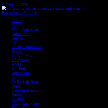
A a la Z
En Vivo
Entrar
Cuenta
Boleto
0
Fútbol
Tenis
Fútbol Americano
Baloncesto
Béisbol
eSports
Hockey sobre Hielo
Boxeo
Tenis de Mesa
Vóley Playa
AMM
Vóleibol
Balonmano
Golf
Ciclismo de Ruta
Motor
Deportes de invierno
Badminton
Hockey
Fútbol Australiano
Snooker