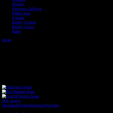
Dardos
Deportes Gaélicos
Fútbol Sala
Críquet
Rugby League
Rugby Union
Padel
Inicio
Error
ERROR 404 - NO SE HA ENCONTRADO EL
ARCHIVO
Lo sentimos pero no se ha podido localizar la página que estás
buscando. Es posible que hayas introducido una URL errónea o que
se haya producido un cambio en la dirección web. Para recibir
ayuda sobre la página a la que quieres acceder visita nuestro map
Jugar
Jugar
Jugar
Más juegos
Facebook
Twitter
Instagram
YouTube