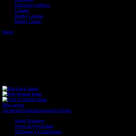
Deportes Gaélicos
Críquet
Rugby League
Rugby Union
Inicio
Error
ERROR 404 - NO SE HA ENCONTRADO EL
ARCHIVO
Lo sentimos pero no se ha podido localizar la página que estás
buscando. Es posible que hayas introducido una URL errónea o que
se haya producido un cambio en la dirección web. Para recibir
ayuda sobre la página a la que quieres acceder visita nuestro map
Jugar
Jugar
Jugar
Más juegos
Facebook
Twitter
Instagram
YouTube
Sobre Nosotros
Aviso de Privacidad
Términos y Condiciones