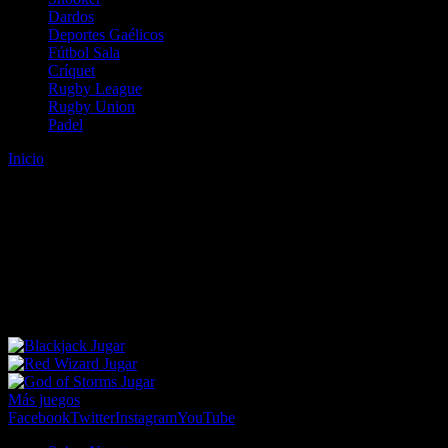
Dardos
Deportes Gaélicos
Fútbol Sala
Críquet
Rugby League
Rugby Union
Padel
Inicio
Error
ERROR 404 - NO SE HA ENCONTRADO EL
ARCHIVO
Lo sentimos pero no se ha podido localizar la página que estás
buscando. Es posible que hayas introducido una URL errónea o que
se haya producido un cambio en la dirección web. Para recibir
ayuda sobre la página a la que quieres acceder visita nuestro map
Jugar
Jugar
Jugar
Más juegos
Facebook
Twitter
Instagram
YouTube