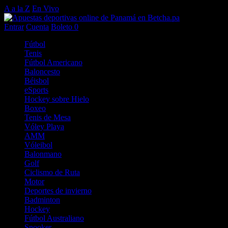
A a la Z
En Vivo
Entrar
Cuenta
Boleto
0
Fútbol
Tenis
Fútbol Americano
Baloncesto
Béisbol
eSports
Hockey sobre Hielo
Boxeo
Tenis de Mesa
Vóley Playa
AMM
Vóleibol
Balonmano
Golf
Ciclismo de Ruta
Motor
Deportes de invierno
Badminton
Hockey
Fútbol Australiano
Snooker