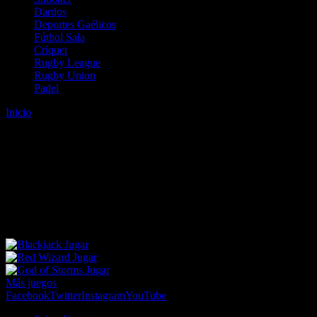
Dardos
Deportes Gaélicos
Fútbol Sala
Críquet
Rugby League
Rugby Union
Padel
Inicio
Error
ERROR 404 - NO SE HA ENCONTRADO EL
ARCHIVO
Lo sentimos pero no se ha podido localizar la página que estás
buscando. Es posible que hayas introducido una URL errónea o que
se haya producido un cambio en la dirección web. Para recibir
ayuda sobre la página a la que quieres acceder visita nuestro map
Jugar
Jugar
Jugar
Más juegos
Facebook
Twitter
Instagram
YouTube