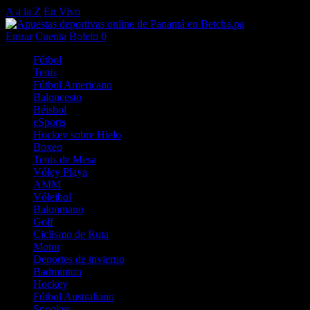
A a la Z
En Vivo
Entrar
Cuenta
Boleto
0
Fútbol
Tenis
Fútbol Americano
Baloncesto
Béisbol
eSports
Hockey sobre Hielo
Boxeo
Tenis de Mesa
Vóley Playa
AMM
Vóleibol
Balonmano
Golf
Ciclismo de Ruta
Motor
Deportes de invierno
Badminton
Hockey
Fútbol Australiano
Snooker