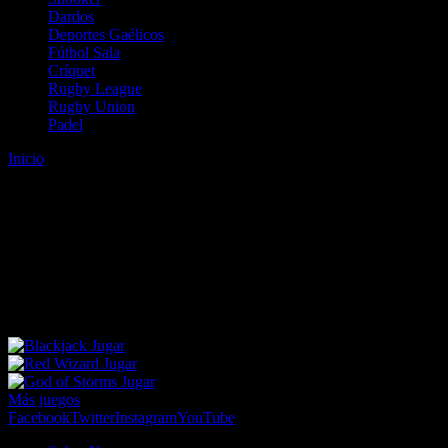
Dardos
Deportes Gaélicos
Fútbol Sala
Críquet
Rugby League
Rugby Union
Padel
Inicio
Error
ERROR 404 - NO SE HA ENCONTRADO EL
ARCHIVO
Lo sentimos pero no se ha podido localizar la página que estás
buscando. Es posible que hayas introducido una URL errónea o que
se haya producido un cambio en la dirección web. Para recibir
ayuda sobre la página a la que quieres acceder visita nuestro map
Jugar
Jugar
Jugar
Más juegos
Facebook
Twitter
Instagram
YouTube