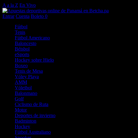
A a la Z
En Vivo
Entrar
Cuenta
Boleto
0
Fútbol
Tenis
Fútbol Americano
Baloncesto
Béisbol
eSports
Hockey sobre Hielo
Boxeo
Tenis de Mesa
Vóley Playa
AMM
Vóleibol
Balonmano
Golf
Ciclismo de Ruta
Motor
Deportes de invierno
Badminton
Hockey
Fútbol Australiano
Snooker