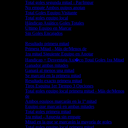
Total goles segunda mitad - Par/Impar
No empate Ambos quipos anotan
Total Goles Equipo Visitante
Total goles equipo local
Hándicap Asiático Goles Totales
Último Equipo en Marcar
Sin Goles Encajados
Apostar a las mitades
Resultado primera mitad
Primera Mitad - Más de/Menos de
1ra mitad Siguiente Equipo en Anotar
Handicap = Desventaja Asi�co Total Goles 1ra Mitad
Ganador ambas mitades
Ganará al menos una mitad
Se marcará en la primera mitad
Resultado exacto primera mitad
Tiros Esquina 1er Tiempo 3 Opciones
Total goles equipo local primera mitad - Más de/Menos
de
Ambos equipos marcarán en la 1ª mitad
Equipo que marcará en ambas mitades
Total goles primera mitad
1ra mitad - Apuesta sin empate
Mitad en la que se marcarán la mayoría de goles
Total goles equipo local primera mitad