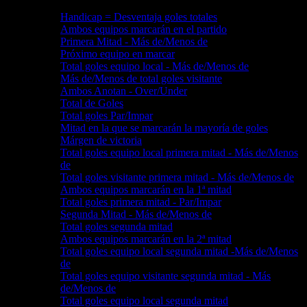
Goles
Handicap = Desventaja goles totales
Ambos equipos marcarán en el partido
Primera Mitad - Más de/Menos de
Próximo equipo en marcar
Total goles equipo local - Más de/Menos de
Más de/Menos de total goles visitante
Ambos Anotan - Over/Under
Total de Goles
Total goles Par/Impar
Mitad en la que se marcarán la mayoría de goles
Márgen de victoria
Total goles equipo local primera mitad - Más de/Menos
de
Total goles visitante primera mitad - Más de/Menos de
Ambos equipos marcarán en la 1ª mitad
Total goles primera mitad - Par/Impar
Segunda Mitad - Más de/Menos de
Total goles segunda mitad
Ambos equipos marcarán en la 2ª mitad
Total goles equipo local segunda mitad -Más de/Menos
de
Total goles equipo visitante segunda mitad - Más
de/Menos de
Total goles equipo local segunda mitad