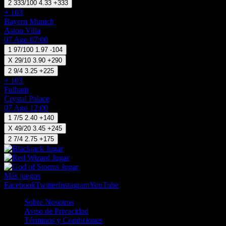
2
333/100
4.33
+333
+ 103
Bayern Munich
Aston Villa
07 Ago 07:00
1
97/100
1.97
-104
X
29/10
3.90
+290
2
9/4
3.25
+225
+ 103
Fulham
Crystal Palace
07 Ago 12:00
1
7/5
2.40
+140
X
49/20
3.45
+245
2
7/4
2.75
+175
Jugar
Jugar
Jugar
Más juegos
Facebook
Twitter
Instagram
YouTube
Sobre Nosotros
Aviso de Privacidad
Términos y Condiciones