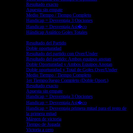
Resultado exacto
Apuesta sin empate
Medio Tiempo / Tiempo Completo
Handicap = Desventaja 3 Opciones
Handicap = Desventaja Asi�co
Hándicap Asiático Goles Totales
Resultado del Partido
Resultado del Partido
Doble oportunidad
Resultado del partido con Over/Under
Resultado del partido: Ambos equipos anotan
Doble Oportunidad y Ambos Equipos Anotan
Doble oportunidad y Total de Goles Over/Under
Medio Tiempo / Tiempo Completo
1er Tiempo/Juego Completo (Doble Oport.)
Resultado exacto
Apuesta sin empate
Handicap = Desventaja 3 Opciones
Handicap = Desventaja Asi�co
Handicap = Desventaja primera mitad para el resto de
la primera mitad
Márgen de victoria
Tiempo de Jugada
Victoria a cero