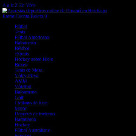
A a la Z
En Vivo
Entrar
Cuenta
Boleto
0
Fútbol
Tenis
Fútbol Americano
Baloncesto
Béisbol
eSports
Hockey sobre Hielo
Boxeo
Tenis de Mesa
Vóley Playa
AMM
Vóleibol
Balonmano
Golf
Ciclismo de Ruta
Motor
Deportes de invierno
Badminton
Hockey
Fútbol Australiano
Snooker