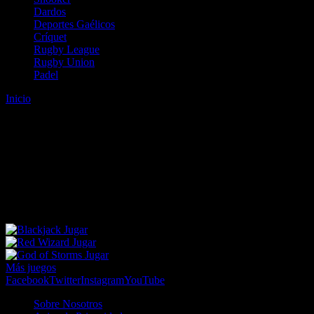
Dardos
Deportes Gaélicos
Críquet
Rugby League
Rugby Union
Padel
Inicio
Error
ERROR 404 - NO SE HA ENCONTRADO EL
ARCHIVO
Lo sentimos pero no se ha podido localizar la página que estás
buscando. Es posible que hayas introducido una URL errónea o que
se haya producido un cambio en la dirección web. Para recibir
ayuda sobre la página a la que quieres acceder visita nuestro map
Jugar
Jugar
Jugar
Más juegos
Facebook
Twitter
Instagram
YouTube
Sobre Nosotros