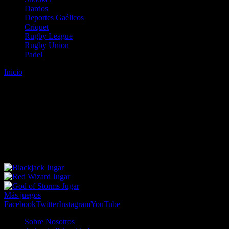
Dardos
Deportes Gaélicos
Críquet
Rugby League
Rugby Union
Padel
Inicio
Error
ERROR 404 - NO SE HA ENCONTRADO EL
ARCHIVO
Lo sentimos pero no se ha podido localizar la página que estás
buscando. Es posible que hayas introducido una URL errónea o que
se haya producido un cambio en la dirección web. Para recibir
ayuda sobre la página a la que quieres acceder visita nuestro map
Jugar
Jugar
Jugar
Más juegos
Facebook
Twitter
Instagram
YouTube
Sobre Nosotros