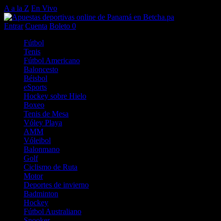
A a la Z
En Vivo
Entrar
Cuenta
Boleto
0
Fútbol
Tenis
Fútbol Americano
Baloncesto
Béisbol
eSports
Hockey sobre Hielo
Boxeo
Tenis de Mesa
Vóley Playa
AMM
Vóleibol
Balonmano
Golf
Ciclismo de Ruta
Motor
Deportes de invierno
Badminton
Hockey
Fútbol Australiano
Snooker