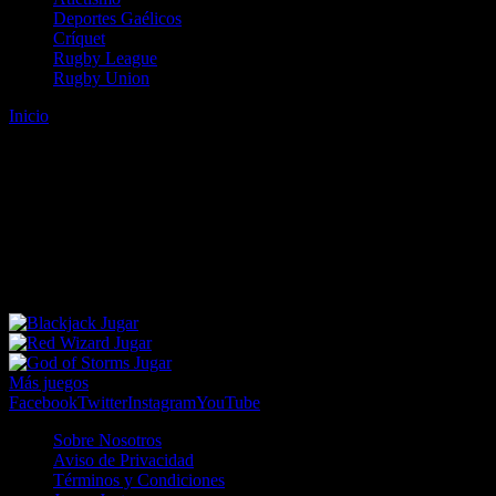
Deportes Gaélicos
Críquet
Rugby League
Rugby Union
Inicio
Error
ERROR 404 - NO SE HA ENCONTRADO EL
ARCHIVO
Lo sentimos pero no se ha podido localizar la página que estás
buscando. Es posible que hayas introducido una URL errónea o que
se haya producido un cambio en la dirección web. Para recibir
ayuda sobre la página a la que quieres acceder visita nuestro map
Jugar
Jugar
Jugar
Más juegos
Facebook
Twitter
Instagram
YouTube
Sobre Nosotros
Aviso de Privacidad
Términos y Condiciones