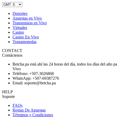
Deportes
Apuestas en Vivo
Transmision en Vivo
Virtuales
Casino
Casino En Vivo
Tragamonedas
CONTACT
Contáctenos
Betcha.pa está ahí las 24 horas del día, todos los días del año
Vivo
Teléfono:
+507-3026868
WhatsApp:
+507-69387276
Email:
soporte@betcha.pa
HELP
Soporte
FAQs
Reglas De Apuestas
Términos y Condiciones