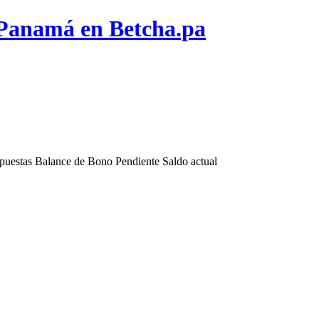
puestas
Balance de Bono Pendiente
Saldo actual