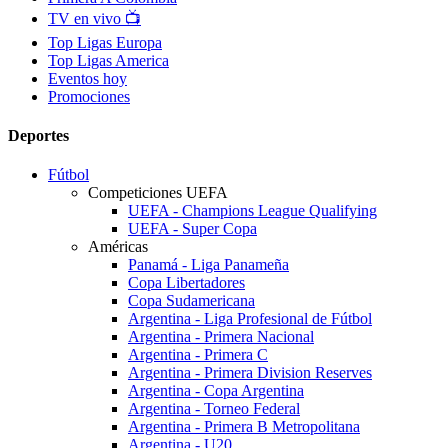
TV en vivo 📺
Top Ligas Europa
Top Ligas America
Eventos hoy
Promociones
Deportes
Fútbol
Competiciones UEFA
UEFA - Champions League Qualifying
UEFA - Super Copa
Américas
Panamá - Liga Panameña
Copa Libertadores
Copa Sudamericana
Argentina - Liga Profesional de Fútbol
Argentina - Primera Nacional
Argentina - Primera C
Argentina - Primera Division Reserves
Argentina - Copa Argentina
Argentina - Torneo Federal
Argentina - Primera B Metropolitana
Argentina - U20