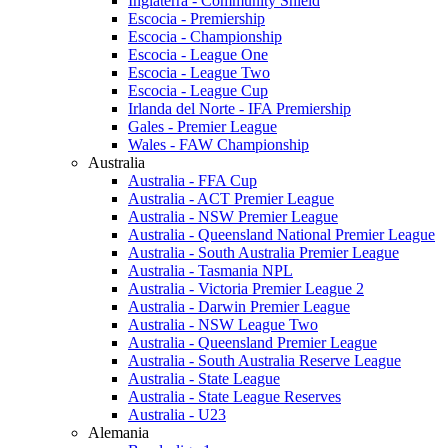
Inglaterra - Community Shield
Escocia - Premiership
Escocia - Championship
Escocia - League One
Escocia - League Two
Escocia - League Cup
Irlanda del Norte - IFA Premiership
Gales - Premier League
Wales - FAW Championship
Australia
Australia - FFA Cup
Australia - ACT Premier League
Australia - NSW Premier League
Australia - Queensland National Premier League
Australia - South Australia Premier League
Australia - Tasmania NPL
Australia - Victoria Premier League 2
Australia - Darwin Premier League
Australia - NSW League Two
Australia - Queensland Premier League
Australia - South Australia Reserve League
Australia - State League
Australia - State League Reserves
Australia - U23
Alemania