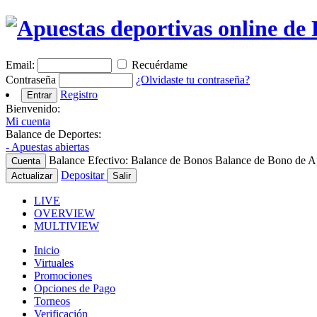
Email:
Recuérdame
Contraseña
¿Olvidaste tu contraseña?
Registro
Bienvenido:
Mi cuenta
Balance de Deportes
:
-
Apuestas abiertas
Balance Efectivo:
Balance de Bonos
Balance de Bono de A
Cuenta
Depositar
Actualizar
Salir
LIVE
OVERVIEW
MULTIVIEW
Inicio
Virtuales
Promociones
Opciones de Pago
Torneos
Verificación