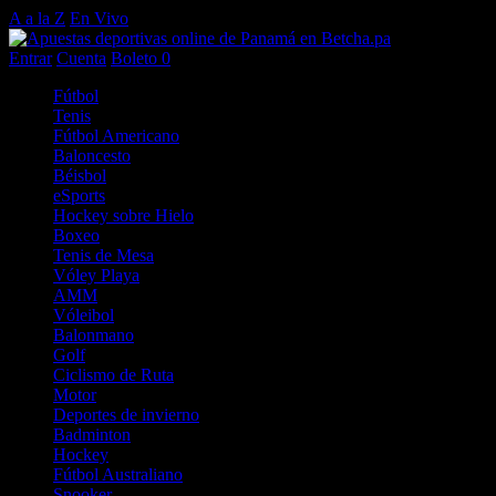
A a la Z
En Vivo
Entrar
Cuenta
Boleto
0
Fútbol
Tenis
Fútbol Americano
Baloncesto
Béisbol
eSports
Hockey sobre Hielo
Boxeo
Tenis de Mesa
Vóley Playa
AMM
Vóleibol
Balonmano
Golf
Ciclismo de Ruta
Motor
Deportes de invierno
Badminton
Hockey
Fútbol Australiano
Snooker