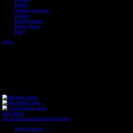
Dardos
Deportes Gaélicos
Críquet
Rugby League
Rugby Union
Padel
Inicio
Error
ERROR 404 - NO SE HA ENCONTRADO EL
ARCHIVO
Lo sentimos pero no se ha podido localizar la página que estás
buscando. Es posible que hayas introducido una URL errónea o que
se haya producido un cambio en la dirección web. Para recibir
ayuda sobre la página a la que quieres acceder visita nuestro map
Jugar
Jugar
Jugar
Más juegos
Facebook
Twitter
Instagram
YouTube
Sobre Nosotros