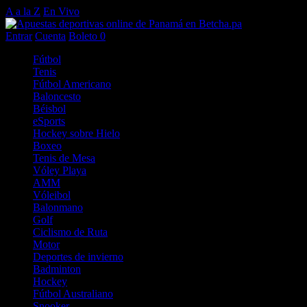
A a la Z
En Vivo
Entrar
Cuenta
Boleto
0
Fútbol
Tenis
Fútbol Americano
Baloncesto
Béisbol
eSports
Hockey sobre Hielo
Boxeo
Tenis de Mesa
Vóley Playa
AMM
Vóleibol
Balonmano
Golf
Ciclismo de Ruta
Motor
Deportes de invierno
Badminton
Hockey
Fútbol Australiano
Snooker