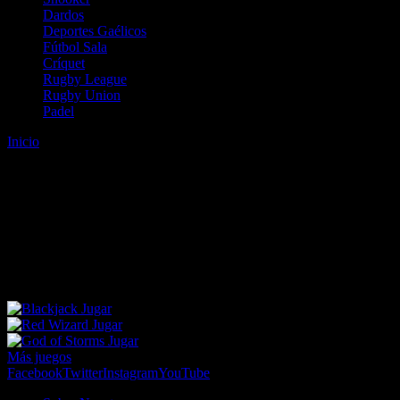
Dardos
Deportes Gaélicos
Fútbol Sala
Críquet
Rugby League
Rugby Union
Padel
Inicio
Error
ERROR 404 - NO SE HA ENCONTRADO EL
ARCHIVO
Lo sentimos pero no se ha podido localizar la página que estás
buscando. Es posible que hayas introducido una URL errónea o que
se haya producido un cambio en la dirección web. Para recibir
ayuda sobre la página a la que quieres acceder visita nuestro map
Jugar
Jugar
Jugar
Más juegos
Facebook
Twitter
Instagram
YouTube