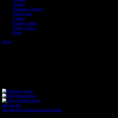
Dardos
Deportes Gaélicos
Fútbol Sala
Críquet
Rugby League
Rugby Union
Padel
Inicio
Error
ERROR 404 - NO SE HA ENCONTRADO EL
ARCHIVO
Lo sentimos pero no se ha podido localizar la página que estás
buscando. Es posible que hayas introducido una URL errónea o que
se haya producido un cambio en la dirección web. Para recibir
ayuda sobre la página a la que quieres acceder visita nuestro map
Jugar
Jugar
Jugar
Más juegos
Facebook
Twitter
Instagram
YouTube