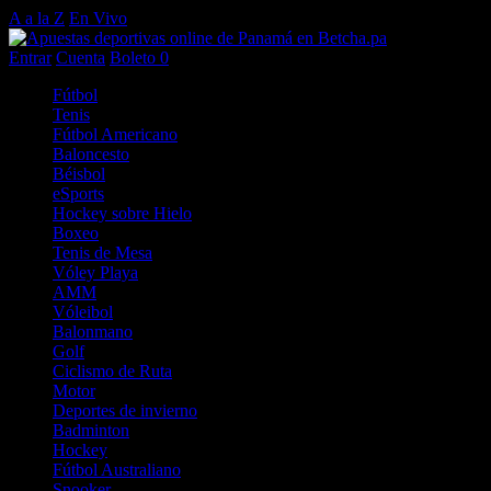
A a la Z
En Vivo
Entrar
Cuenta
Boleto
0
Fútbol
Tenis
Fútbol Americano
Baloncesto
Béisbol
eSports
Hockey sobre Hielo
Boxeo
Tenis de Mesa
Vóley Playa
AMM
Vóleibol
Balonmano
Golf
Ciclismo de Ruta
Motor
Deportes de invierno
Badminton
Hockey
Fútbol Australiano
Snooker