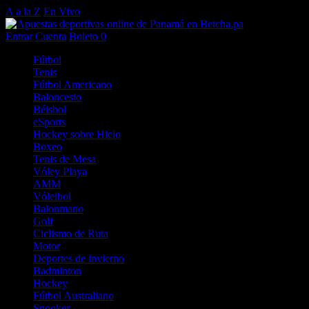
A a la Z
En Vivo
Entrar
Cuenta
Boleto
0
Fútbol
Tenis
Fútbol Americano
Baloncesto
Béisbol
eSports
Hockey sobre Hielo
Boxeo
Tenis de Mesa
Vóley Playa
AMM
Vóleibol
Balonmano
Golf
Ciclismo de Ruta
Motor
Deportes de invierno
Badminton
Hockey
Fútbol Australiano
Snooker