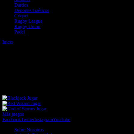
Dardos
Deportes Gaélicos
Críquet
Rugby League
Rugby Union
Padel
Inicio
Error
ERROR 404 - NO SE HA ENCONTRADO EL
ARCHIVO
Lo sentimos pero no se ha podido localizar la página que estás
buscando. Es posible que hayas introducido una URL errónea o que
se haya producido un cambio en la dirección web. Para recibir
ayuda sobre la página a la que quieres acceder visita nuestro map
Jugar
Jugar
Jugar
Más juegos
Facebook
Twitter
Instagram
YouTube
Sobre Nosotros