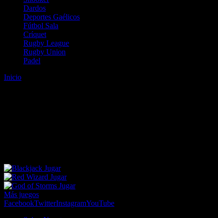
Dardos
Deportes Gaélicos
Fútbol Sala
Críquet
Rugby League
Rugby Union
Padel
Inicio
Error
ERROR 404 - NO SE HA ENCONTRADO EL
ARCHIVO
Lo sentimos pero no se ha podido localizar la página que estás
buscando. Es posible que hayas introducido una URL errónea o que
se haya producido un cambio en la dirección web. Para recibir
ayuda sobre la página a la que quieres acceder visita nuestro map
Jugar
Jugar
Jugar
Más juegos
Facebook
Twitter
Instagram
YouTube