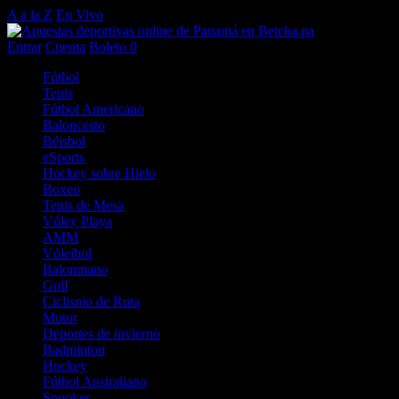
A a la Z
En Vivo
Entrar
Cuenta
Boleto
0
Fútbol
Tenis
Fútbol Americano
Baloncesto
Béisbol
eSports
Hockey sobre Hielo
Boxeo
Tenis de Mesa
Vóley Playa
AMM
Vóleibol
Balonmano
Golf
Ciclismo de Ruta
Motor
Deportes de invierno
Badminton
Hockey
Fútbol Australiano
Snooker