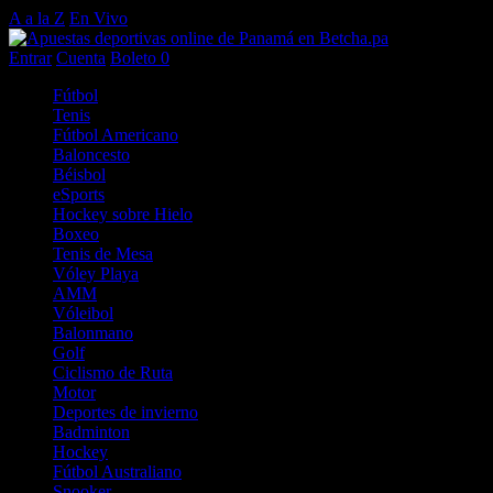
A a la Z
En Vivo
Entrar
Cuenta
Boleto
0
Fútbol
Tenis
Fútbol Americano
Baloncesto
Béisbol
eSports
Hockey sobre Hielo
Boxeo
Tenis de Mesa
Vóley Playa
AMM
Vóleibol
Balonmano
Golf
Ciclismo de Ruta
Motor
Deportes de invierno
Badminton
Hockey
Fútbol Australiano
Snooker