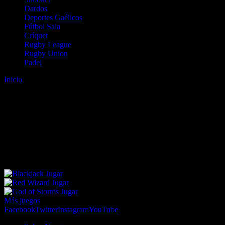
Dardos
Deportes Gaélicos
Fútbol Sala
Críquet
Rugby League
Rugby Union
Padel
Inicio
Error
ERROR 404 - NO SE HA ENCONTRADO EL
ARCHIVO
Lo sentimos pero no se ha podido localizar la página que estás
buscando. Es posible que hayas introducido una URL errónea o que
se haya producido un cambio en la dirección web. Para recibir
ayuda sobre la página a la que quieres acceder visita nuestro map
Jugar
Jugar
Jugar
Más juegos
Facebook
Twitter
Instagram
YouTube