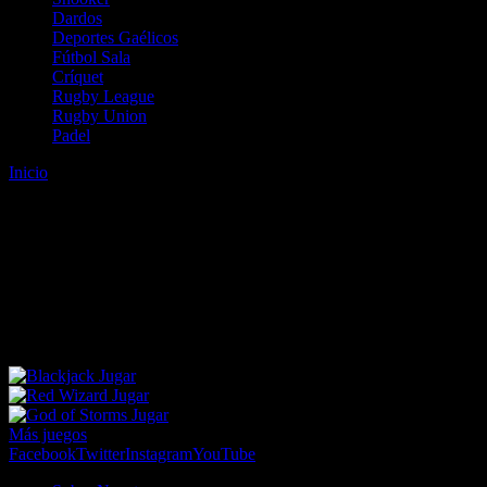
Dardos
Deportes Gaélicos
Fútbol Sala
Críquet
Rugby League
Rugby Union
Padel
Inicio
Error
ERROR 404 - NO SE HA ENCONTRADO EL
ARCHIVO
Lo sentimos pero no se ha podido localizar la página que estás
buscando. Es posible que hayas introducido una URL errónea o que
se haya producido un cambio en la dirección web. Para recibir
ayuda sobre la página a la que quieres acceder visita nuestro map
Jugar
Jugar
Jugar
Más juegos
Facebook
Twitter
Instagram
YouTube