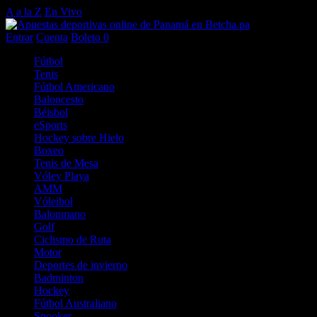
A a la Z
En Vivo
Entrar
Cuenta
Boleto
0
Fútbol
Tenis
Fútbol Americano
Baloncesto
Béisbol
eSports
Hockey sobre Hielo
Boxeo
Tenis de Mesa
Vóley Playa
AMM
Vóleibol
Balonmano
Golf
Ciclismo de Ruta
Motor
Deportes de invierno
Badminton
Hockey
Fútbol Australiano
Snooker