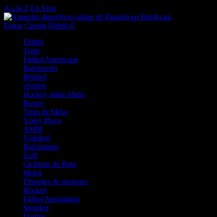
A a la Z
En Vivo
Entrar
Cuenta
Boleto
0
Fútbol
Tenis
Fútbol Americano
Baloncesto
Béisbol
eSports
Hockey sobre Hielo
Boxeo
Tenis de Mesa
Vóley Playa
AMM
Vóleibol
Balonmano
Golf
Ciclismo de Ruta
Motor
Deportes de invierno
Hockey
Fútbol Australiano
Snooker
Dardos