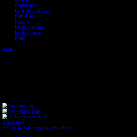
Atletismo
Deportes Gaélicos
Fútbol Sala
Críquet
Rugby League
Rugby Union
Padel
Inicio
Error
ERROR 404 - NO SE HA ENCONTRADO EL
ARCHIVO
Lo sentimos pero no se ha podido localizar la página que estás
buscando. Es posible que hayas introducido una URL errónea o que
se haya producido un cambio en la dirección web. Para recibir
ayuda sobre la página a la que quieres acceder visita nuestro map
Jugar
Jugar
Jugar
Más juegos
Facebook
Twitter
Instagram
YouTube