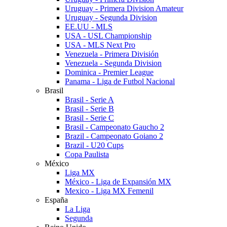
Uruguay - Primera Division Amateur
Uruguay - Segunda Division
EE.UU - MLS
USA - USL Championship
USA - MLS Next Pro
Venezuela - Primera División
Venezuela - Segunda Division
Dominica - Premier League
Panama - Liga de Futbol Nacional
Brasil
Brasil - Serie A
Brasil - Serie B
Brasil - Serie C
Brasil - Campeonato Gaucho 2
Brazil - Campeonato Goiano 2
Brazil - U20 Cups
Copa Paulista
México
Liga MX
México - Liga de Expansión MX
Mexico - Liga MX Femenil
España
La Liga
Segunda