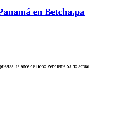
puestas
Balance de Bono Pendiente
Saldo actual