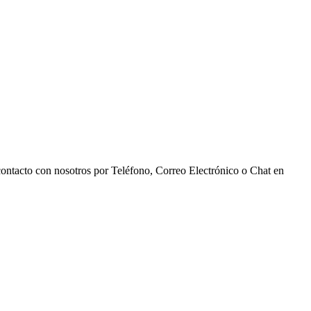
n contacto con nosotros por Teléfono, Correo Electrónico o Chat en