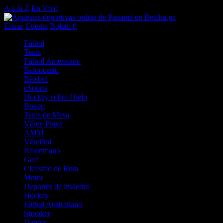
A a la Z
En Vivo
Entrar
Cuenta
Boleto
0
Fútbol
Tenis
Fútbol Americano
Baloncesto
Béisbol
eSports
Hockey sobre Hielo
Boxeo
Tenis de Mesa
Vóley Playa
AMM
Vóleibol
Balonmano
Golf
Ciclismo de Ruta
Motor
Deportes de invierno
Hockey
Fútbol Australiano
Snooker
Dardos