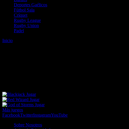
Deportes Gaélicos
Fútbol Sala
Críquet
Rugby League
Rugby Union
Padel
Inicio
Error
ERROR 404 - NO SE HA ENCONTRADO EL
ARCHIVO
Lo sentimos pero no se ha podido localizar la página que estás
buscando. Es posible que hayas introducido una URL errónea o que
se haya producido un cambio en la dirección web. Para recibir
ayuda sobre la página a la que quieres acceder visita nuestro map
Jugar
Jugar
Jugar
Más juegos
Facebook
Twitter
Instagram
YouTube
Sobre Nosotros