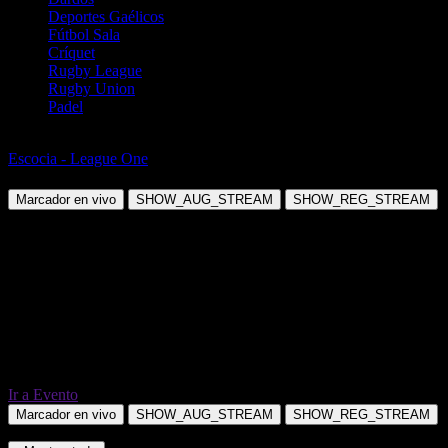
Deportes Gaélicos
Fútbol Sala
Críquet
Rugby League
Rugby Union
Padel
Fútbol
Escocia - League One
East Fife vs Edinburgh City
Marcador en vivo
SHOW_AUG_STREAM
SHOW_REG_STREAM
Ir a Evento
Marcador en vivo
SHOW_AUG_STREAM
SHOW_REG_STREAM