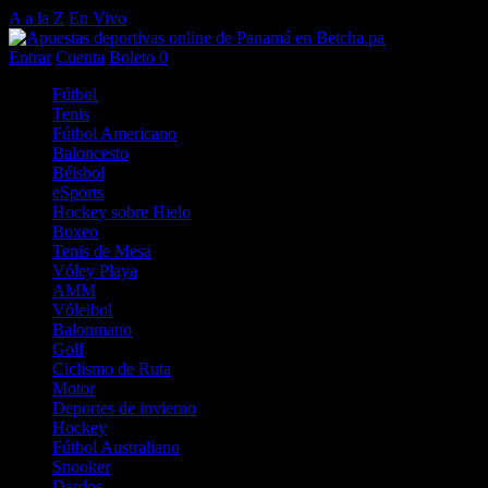
A a la Z
En Vivo
Entrar
Cuenta
Boleto
0
Fútbol
Tenis
Fútbol Americano
Baloncesto
Béisbol
eSports
Hockey sobre Hielo
Boxeo
Tenis de Mesa
Vóley Playa
AMM
Vóleibol
Balonmano
Golf
Ciclismo de Ruta
Motor
Deportes de invierno
Hockey
Fútbol Australiano
Snooker
Dardos