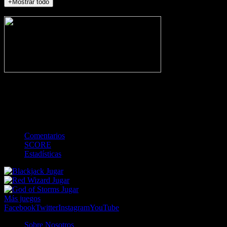
+Mostrar todo
NO_INCIDENTS
-
Gol
Tarjeta amarilla
Roja
Córner
Penalti
FKIC
Sustitución
0
-
-
-
-
-
-
0
-
-
-
-
-
-
Comentarios
SCORE
Estadísticas
Jugar
Jugar
Jugar
Más juegos
Facebook
Twitter
Instagram
YouTube
Sobre Nosotros